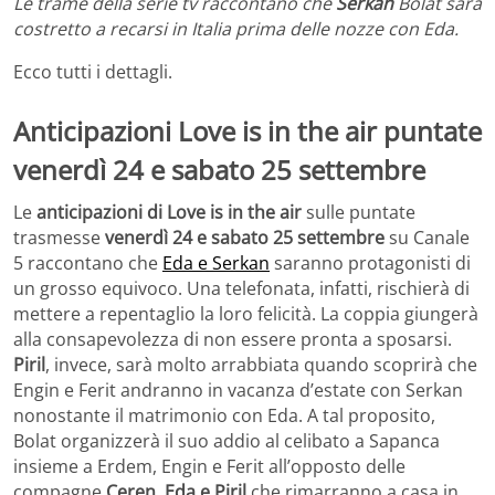
Le trame della serie tv raccontano che
Serkan
Bolat sarà
costretto a recarsi in Italia prima delle nozze con Eda.
Ecco tutti i dettagli.
Anticipazioni Love is in the air puntate
venerdì 24 e sabato 25 settembre
Le
anticipazioni di Love is in the air
sulle puntate
trasmesse
venerdì 24 e sabato 25 settembre
su Canale
5 raccontano che
Eda e Serkan
saranno protagonisti di
un grosso equivoco. Una telefonata, infatti, rischierà di
mettere a repentaglio la loro felicità. La coppia giungerà
alla consapevolezza di non essere pronta a sposarsi.
Piril
, invece, sarà molto arrabbiata quando scoprirà che
Engin e Ferit andranno in vacanza d’estate con Serkan
nonostante il matrimonio con Eda. A tal proposito,
Bolat organizzerà il suo addio al celibato a Sapanca
insieme a Erdem, Engin e Ferit all’opposto delle
compagne
Ceren, Eda e Piril
che rimarranno a casa in