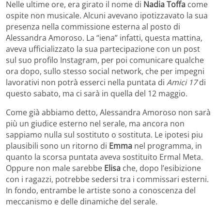
Nelle ultime ore, era girato il nome di
Nadia Toffa
come
ospite non musicale. Alcuni avevano ipotizzavato la sua
presenza nella commissione esterna al posto di
Alessandra Amoroso. La “iena” infatti, questa mattina,
aveva ufficializzato la sua partecipazione con un post
sul suo profilo Instagram, per poi comunicare qualche
ora dopo, sullo stesso social network, che per impegni
lavorativi non potrà esserci nella puntata di
Amici 17
di
questo sabato, ma ci sarà in quella del 12 maggio.
Come già abbiamo detto, Alessandra Amoroso non sarà
più un giudice esterno nel serale, ma ancora non
sappiamo nulla sul sostituto o sostituta. Le ipotesi piu
plausibili sono un ritorno di
Emma
nel programma, in
quanto la scorsa puntata aveva sostituito Ermal Meta.
Oppure non male sarebbe
Elisa
che, dopo l’esibizione
con i ragazzi, potrebbe sedersi tra i commissari esterni.
In fondo, entrambe le artiste sono a conoscenza del
meccanismo e delle dinamiche del serale.