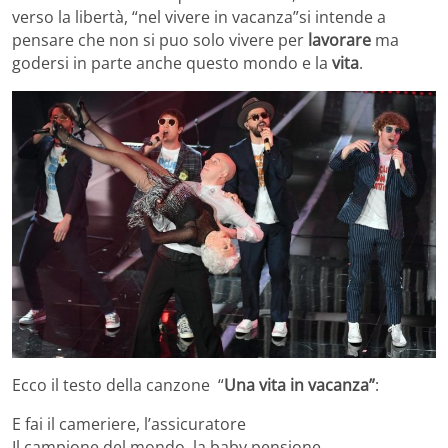
verso la libertà, “nel vivere in vacanza”si intende a
pensare che non si puo solo vivere per
lavorare
ma
godersi in parte anche questo mondo e la
vita
.
Ecco il testo della canzone “
Una vita in vacanza”
:
E fai il cameriere, l’assicuratore
Il campione del mondo, la baby pensione