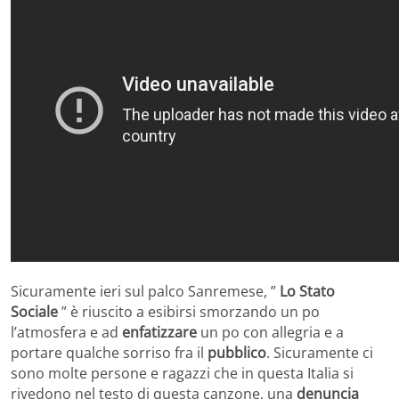
Sicuramente ieri sul palco Sanremese, ”
Lo Stato
Sociale
” è riuscito a esibirsi smorzando un po
l’atmosfera e ad
enfatizzare
un po con allegria e a
portare qualche sorriso fra il
pubblico
. Sicuramente ci
sono molte persone e ragazzi che in questa Italia si
rivedono nel testo di questa canzone, una
denuncia