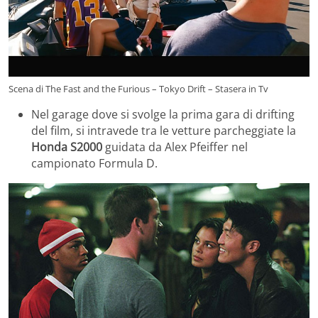
Scena di The Fast and the Furious – Tokyo Drift – Stasera in Tv
Nel garage dove si svolge la prima gara di drifting
del film, si intravede tra le vetture parcheggiate la
Honda
S2000
guidata da Alex Pfeiffer nel
campionato Formula D.