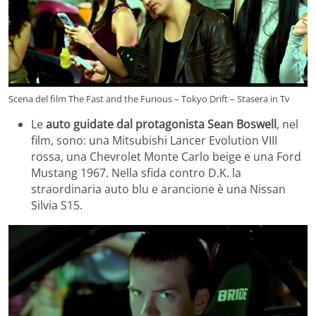
Scena del film The Fast and the Furious – Tokyo Drift – Stasera in Tv
Le
auto guidate dal protagonista Sean Boswell
, nel
film, sono: una Mitsubishi Lancer Evolution VIII
rossa, una Chevrolet Monte Carlo beige e una Ford
Mustang 1967. Nella sfida contro D.K. la
straordinaria auto blu e arancione è una Nissan
Silvia S15.