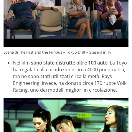
Scena di The Fast and the Furious – Tokyo Drift – Stasera in Tv
Nel film
sono state distrutte oltre 100 auto
. La Toyo
ha regalato alla produzione circa 4000 pneumatici,
ma ne sono stati utilizzati circa la metà. Rays
Engineering, invece, ha donato circa 170 ruote Volk
Racing, uno dei modelli migliori in circolazione.