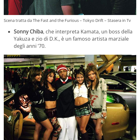
Scena tratta da The Fast and the Furious – Tokyo Drift – Stasera in Tv
Sonny Chiba
, che interpreta Kamata, un boss della
Yakuza e zio di D.K., è un famoso artista marziale
degli anni ’70.