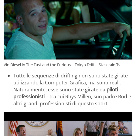
Vin Diesel in The Fast and the Furious – Tokyo Drift – Staserain Tv
Tutte le sequenze di drifting non sono state girate
utilizzando la Computer Grafica, ma sono reali.
Naturalmente, esse sono state girate da
piloti
professionisti
– tra cui Rhys Millen, suo padre Rod e
altri grandi professionisti di questo sport.