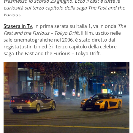
trasmesso lo scorso 29 giugno. Ecco il cast e tutte le
curiosità sul terzo capitolo della saga The Fast and the
Furious.
Stasera in Tv
, in prima serata su Italia 1, va in onda
The
Fast and the Furious – Tokyo Drift
. Il film, uscito nelle
sale cinematografiche nel 2006, è stato diretto dal
regista Justin Lin ed è il terzo capitolo della celebre
saga The Fast and the Furious – Tokyo Drift.