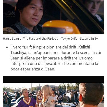
Han e Sean di The Fast and the Furious – Tokyo Drift – Stasera in Tv
Il vero “Drift King” e pioniere del drift,
Keiichi
Tsuchiya
, fa un’apparizione durante la scena in cui
Sean si allena per imparare a driftare. L’uomo
interpreta uno dei pescatori che commentano la
poca esperienza di Sean.