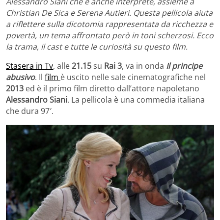
Alessandro Siani che è anche interprete, assieme a
Christian De Sica e Serena Autieri. Questa pellicola aiuta
a riflettere sulla dicotomia rappresentata da ricchezza e
povertà, un tema affrontato però in toni scherzosi. Ecco
la trama, il cast e tutte le curiosità su questo film.
Stasera in Tv
, alle
21.15
su
Rai 3
, va in onda
Il principe
abusivo
. Il
film
è uscito nelle sale cinematografiche nel
2013
ed è il primo film diretto dall’attore napoletano
Alessandro Siani
. La pellicola è una commedia italiana
che dura 97′.