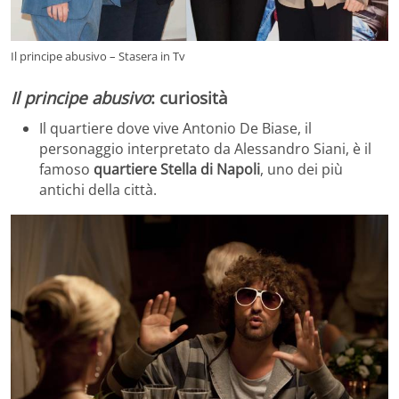
Il principe abusivo – Stasera in Tv
Il principe abusivo
: curiosità
Il quartiere dove vive Antonio De Biase, il
personaggio interpretato da Alessandro Siani, è il
famoso
quartiere Stella di Napoli
, uno dei più
antichi della città.