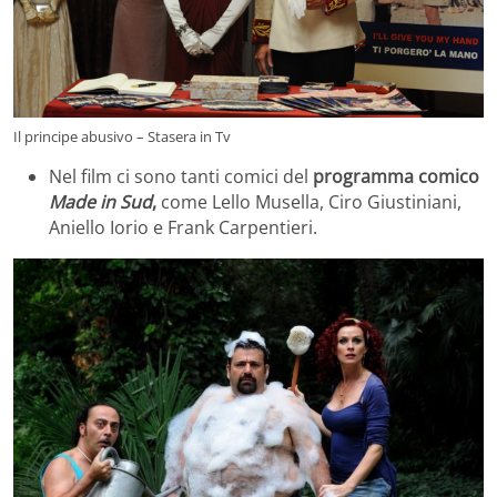
Il principe abusivo – Stasera in Tv
Nel film ci sono tanti comici del
programma comico
Made in Sud
,
come Lello Musella, Ciro Giustiniani,
Aniello Iorio e Frank Carpentieri.