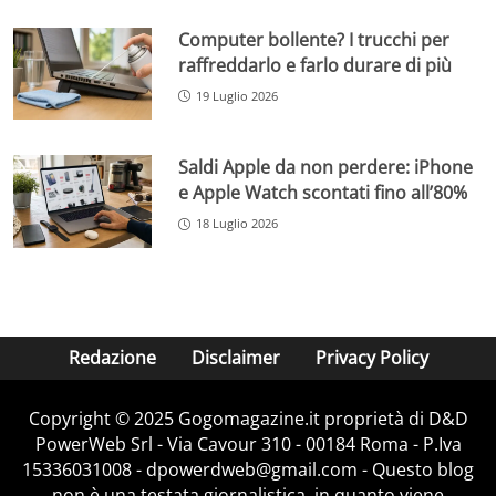
Computer bollente? I trucchi per
raffreddarlo e farlo durare di più
19 Luglio 2026
Saldi Apple da non perdere: iPhone
e Apple Watch scontati fino all’80%
18 Luglio 2026
Redazione
Disclaimer
Privacy Policy
Copyright © 2025 Gogomagazine.it proprietà di D&D
PowerWeb Srl - Via Cavour 310 - 00184 Roma - P.Iva
15336031008 - dpowerdweb@gmail.com - Questo blog
non è una testata giornalistica, in quanto viene