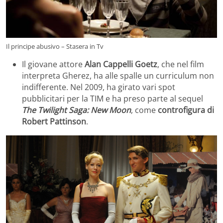
Il principe abusivo – Stasera in Tv
Il giovane attore
Alan Cappelli Goetz
, che nel film
interpreta Gherez, ha alle spalle un curriculum non
indifferente. Nel 2009, ha girato vari spot
pubblicitari per la TIM e ha preso parte al sequel
The Twilight
Saga: New Moon
, come
controfigura di
Robert Pattinson
.