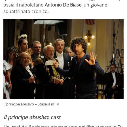
ossia il napoletano
Antonio De Biase
, un giovane
squattrinato cronico.
Il principe abusivo – Stasera in Tv
Il principe abusivo
: cast
Nel
cast
de
Il principe abusivo
, uno dei film stasera in Tv,