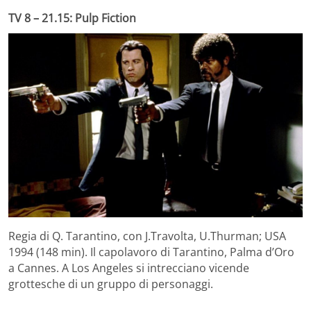
TV 8 – 21.15: Pulp Fiction
Regia di Q. Tarantino, con J.Travolta, U.Thurman; USA
1994 (148 min). Il capolavoro di Tarantino, Palma d’Oro
a Cannes. A Los Angeles si intrecciano vicende
grottesche di un gruppo di personaggi.