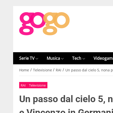
Serie TV
Musica
Tech
Videogam
/
/
/
Home
Televisione
RAI
Un passo dal cielo 5, nona 
RAI
Televisione
Un passo dal cielo 5,
e Vincenzo in German