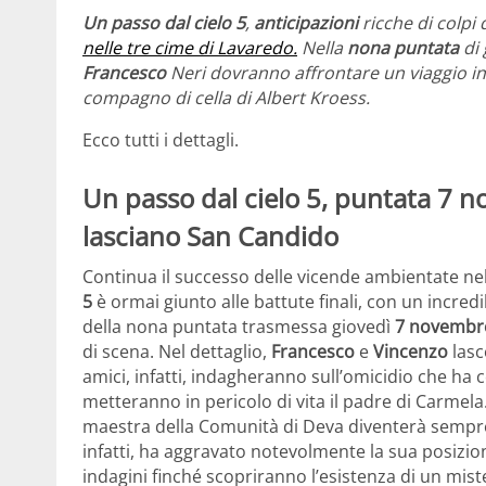
Un passo dal cielo 5
,
anticipazioni
ricche di colpi
nelle tre cime di Lavaredo.
Nella
nona puntata
di 
Francesco
Neri dovranno affrontare un viaggio i
compagno di cella di Albert Kroess.
Ecco tutti i dettagli.
Un passo dal cielo 5, puntata 7 
lasciano San Candido
Continua il successo delle vicende ambientate nel
5
è ormai giunto alle battute finali, con un incredib
della nona puntata trasmessa giovedì
7 novembr
di scena. Nel dettaglio,
Francesco
e
Vincenzo
las
amici, infatti, indagheranno sull’omicidio che ha 
metteranno in pericolo di vita il padre di Carmela. 
maestra della Comunità di Deva diventerà sempre
infatti, ha aggravato notevolmente la sua posizio
indagini finché scopriranno l’esistenza di un mist