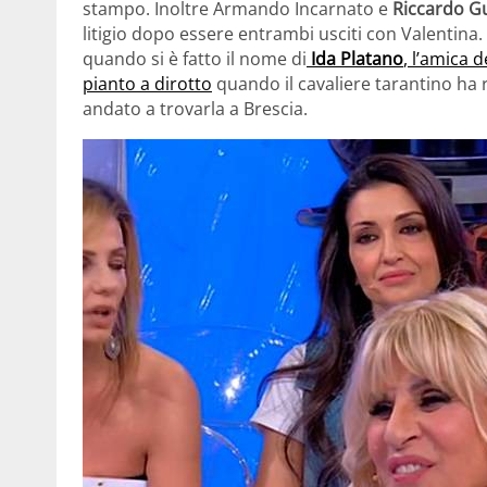
stampo. Inoltre Armando Incarnato e
Riccardo Gu
litigio dopo essere entrambi usciti con Valentina.
quando si è fatto il nome di
Ida Platano
, l’amica 
pianto a dirotto
quando il cavaliere tarantino ha 
andato a trovarla a Brescia.