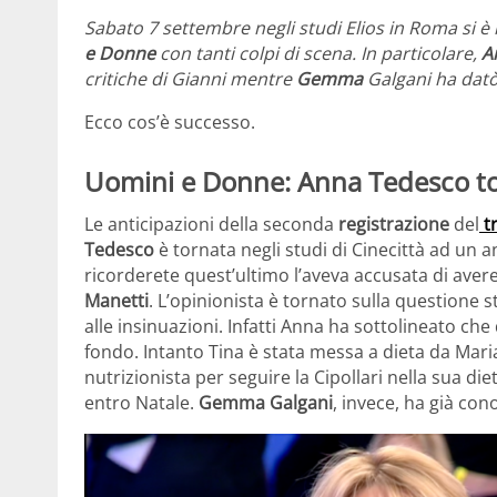
Sabato 7 settembre negli studi Elios in Roma si è
e Donne
con tanti colpi di scena. In particolare,
A
critiche di Gianni mentre
Gemma
Galgani ha dat
Ecco cos’è successo.
Uomini e Donne: Anna Tedesco to
Le anticipazioni della seconda
registrazione
del
t
Tedesco
è tornata negli studi di Cinecittà ad un a
ricorderete quest’ultimo l’aveva accusata di avere
Manetti
. L’opinionista è tornato sulla question
alle insinuazioni. Infatti Anna ha sottolineato ch
fondo. Intanto Tina è stata messa a dieta da Mari
nutrizionista per seguire la Cipollari nella sua die
entro Natale.
Gemma Galgani
, invece, ha già con