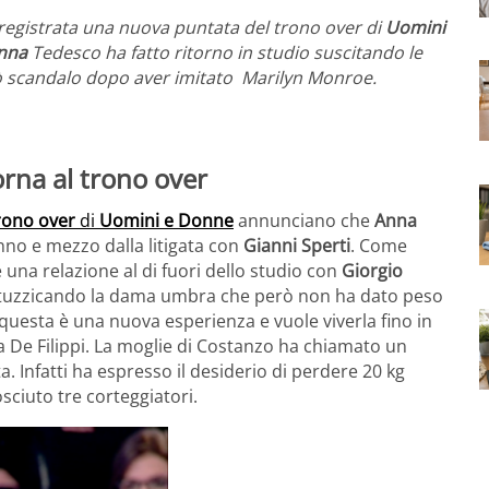
 registrata una nuova puntata del trono over di
Uomini
nna
Tedesco ha fatto ritorno in studio suscitando le
ò scandalo dopo aver imitato Marilyn Monroe.
rna al trono over
rono over
di
Uomini e Donne
annunciano che
Anna
nno e mezzo dalla litigata con
Gianni Sperti
. Come
 una relazione al di fuori dello studio con
Giorgio
e stuzzicando la dama umbra che però non ha dato peso
e questa è una nuova esperienza e vuole viverla fino in
a De Filippi. La moglie di Costanzo ha chiamato un
ta. Infatti ha espresso il desiderio di perdere 20 kg
osciuto tre corteggiatori.