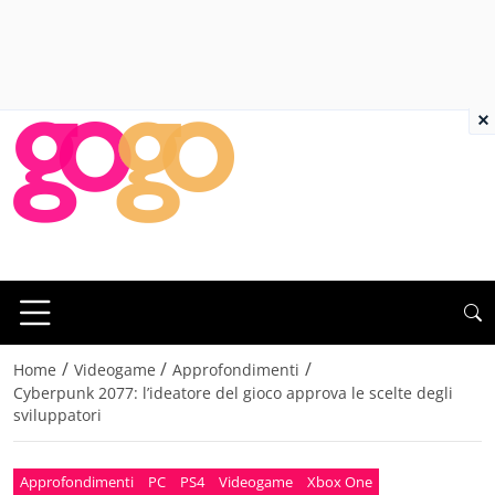
×
/
/
/
Home
Videogame
Approfondimenti
Cyberpunk 2077: l’ideatore del gioco approva le scelte degli
sviluppatori
Approfondimenti
PC
PS4
Videogame
Xbox One