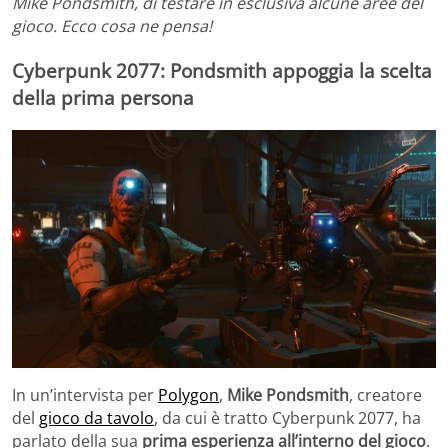
Mike Pondsmith, di testare in esclusiva alcune aree del
gioco. Ecco cosa ne pensa!
Cyberpunk 2077: Pondsmith appoggia la scelta
della prima persona
In un’intervista per
Polygon
,
Mike Pondsmith
, creatore
del
gioco da tavolo
, da cui è tratto Cyberpunk 2077, ha
parlato della sua
prima esperienza all’interno del gioco
.