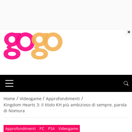
×
/
/
/
Home
Videogame
Approfondimenti
Kingdom Hearts 3: il titolo KH più ambizioso di sempre, parola
di Nomura
Approfondimenti
PC
PS4
Videogame