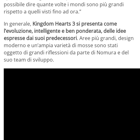
possibile dire quante volte i mondi sono più grandi
rispetto a quelli visti fino ad ora.”
In generale,
Kingdom Hearts 3 si presenta come
l’evoluzione, intelligente e ben ponderata, delle idee
espresse dai suoi predecessori
. Aree più grandi, design
moderno e un’ampia varietà di mosse sono stati
oggetto di grandi riflessioni da parte di Nomura e del
suo team di sviluppo.