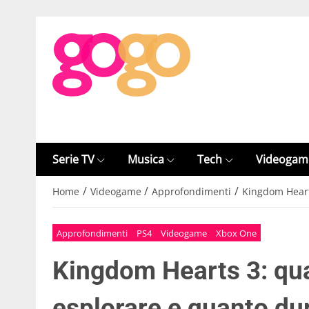
Serie TV
Musica
Tech
Videogam
/
/
/
Home
Videogame
Approfondimenti
Kingdom Heart
Approfondimenti
PS4
Videogame
Xbox One
Kingdom Hearts 3: qu
esplorare e quanto dur