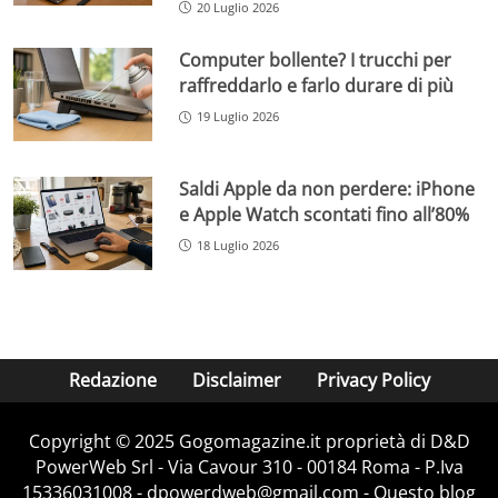
20 Luglio 2026
Computer bollente? I trucchi per
raffreddarlo e farlo durare di più
19 Luglio 2026
Saldi Apple da non perdere: iPhone
e Apple Watch scontati fino all’80%
18 Luglio 2026
Redazione
Disclaimer
Privacy Policy
Copyright © 2025 Gogomagazine.it proprietà di D&D
PowerWeb Srl - Via Cavour 310 - 00184 Roma - P.Iva
15336031008 - dpowerdweb@gmail.com - Questo blog