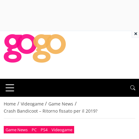
×
/
/
/
Home
Videogame
Game News
Crash Bandicoot – Ritorno fissato per il 2019?
Game News
PC
PS4
Videogame