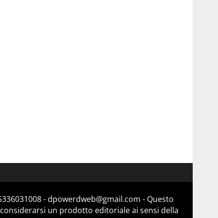
a 15336031008 - dpowerdweb@gmail.com - Questo
considerarsi un prodotto editoriale ai sensi della