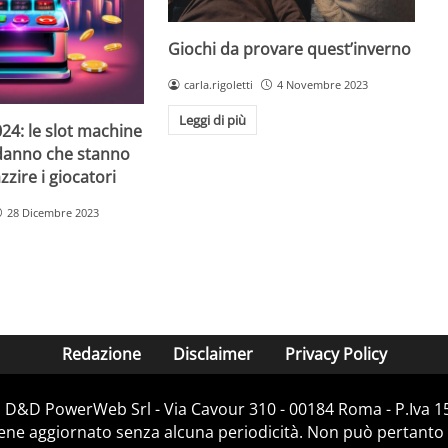
Giochi da provare quest’inverno
carla.rigoletti
4 Novembre 2023
Leggi di più
24: le slot machine
danno che stanno
zire i giocatori
28 Dicembre 2023
Redazione
Disclaimer
Privacy Policy
i D&D PowerWeb Srl - Via Cavour 310 - 00184 Roma - P.Iv
iene aggiornato senza alcuna periodicità. Non può pertanto 