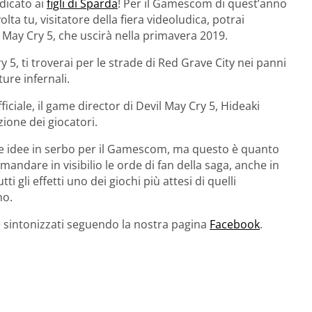
dicato ai
figli di Sparda
! Per il Gamescom di quest’anno
ta tu, visitatore della fiera videoludica, potrai
 May Cry 5, che uscirà nella primavera 2019.
 5, ti troverai per le strade di Red Grave City nei panni
ure infernali.
ciale, il game director di Devil May Cry 5, Hideaki
zione dei giocatori.
e idee in serbo per il Gamescom, ma questo è quanto
ndare in visibilio le orde di fan della saga, anche in
i gli effetti uno dei giochi più attesi di quelli
no.
e sintonizzati seguendo la nostra pagina
Facebook
.