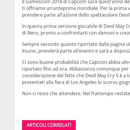
Il Gamescom 2018 di Capcom sarà quest’anno de
ti offriamo un’anteprima mondiale. Per la prima vol
prendere parte all’azione dello spettacolare Devil
In questa prima versione giocabile di Devil May Cry
di Nero, pronto a confrontarti con demoni e creat
Sempre secondo quanto riportato dalla pagina uffi
Itsuno, prenderà parte all’evento e sarà a disposi
Ci sono buone probabilità che Capcom abbia altr
riportato fino ad ora. Abbastanza comunque per ma
considerazione del fatto che Devil May Cry 5 è a tutt
presentati alla fiera di Los Angeles lo scorso giug
Non ci resta che attendere. Nel frattempo restat
ARTICOLI CORRELATI