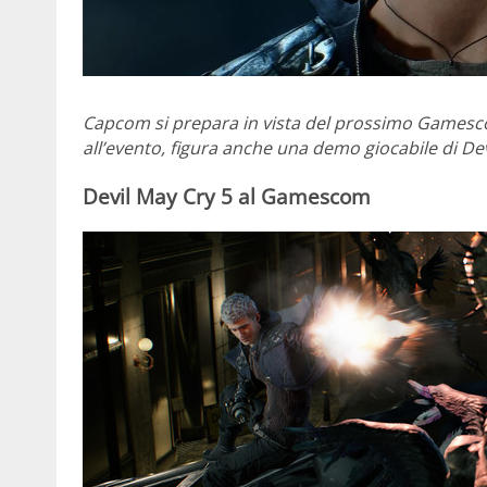
Capcom si prepara in vista del prossimo Gamescom
all’evento, figura anche una demo giocabile di Dev
Devil May Cry 5 al Gamescom