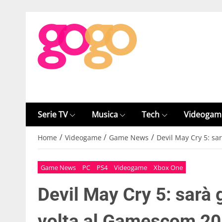
Serie TV
Musica
Tech
Videogam
/
/
/
Home
Videogame
Game News
Devil May Cry 5: sa
Game News
PC
PS4
Videogame
Xbox One
Devil May Cry 5: sarà 
volta al Gamescom 2