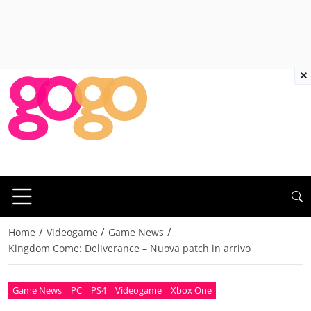
×
/
/
/
Home
Videogame
Game News
Kingdom Come: Deliverance – Nuova patch in arrivo
Game News
PC
PS4
Videogame
Xbox One