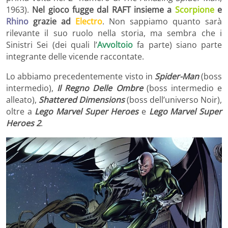
1963).
Nel gioco
fugge dal RAFT insieme a
Scorpione
e
Rhino
grazie ad
Electro
. Non sappiamo quanto sarà
rilevante il suo ruolo nella storia, ma sembra che i
Sinistri Sei (dei quali l’
Avvoltoio
fa parte) siano parte
integrante delle vicende raccontate.
Lo abbiamo precedentemente visto in
Spider-Man
(boss
intermedio),
Il Regno Delle Ombre
(boss intermedio e
alleato),
Shattered Dimensions
(boss dell’universo Noir),
oltre a
Lego Marvel Super Heroes
e
Lego Marvel Super
Heroes 2
.