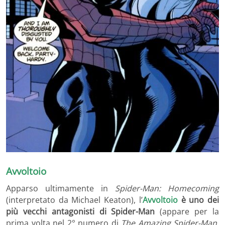
Avvoltoio
Apparso ultimamente in
Spider-Man: Homecoming
(interpretato da Michael Keaton), l’
Avvoltoio
è uno dei
più vecchi antagonisti di Spider-Man
(appare per la
prima volta nel 2° numero di
The Amazing Spider-Man
,