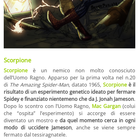
Scorpione
Scorpione
è un nemico non molto conosciuto
dell’Uomo Ragno. Apparso per la prima volta nel n.20
di
The Amazing Spider-Man
, datato 1965,
Scorpione
è il
risultato di un esperimento genetico ideato per fermare
Spidey e finanziato nientemeno che da J. Jonah Jameson
.
Dopo lo scontro con l’Uomo Ragno,
Mac Gargan
(colui
che “ospita” l’esperimento) si accorge di essere
diventato un mostro e
da quel momento cerca in ogni
modo di uccidere Jameson
, anche se viene sempre
fermato dal tessiragnatele.