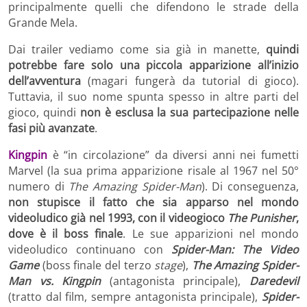
principalmente quelli che difendono le strade della
Grande Mela.
Dai trailer vediamo come sia già in manette,
quindi
potrebbe fare solo una piccola apparizione all’inizio
dell’avventura
(magari fungerà da tutorial di gioco).
Tuttavia, il suo nome spunta spesso in altre parti del
gioco, quindi
non è esclusa la sua partecipazione nelle
fasi più avanzate
.
Kingpin
è “in circolazione” da diversi anni nei fumetti
Marvel (la sua prima apparizione risale al 1967 nel 50°
numero di
The Amazing Spider-Man
). Di conseguenza,
non stupisce il fatto che sia apparso nel mondo
videoludico già nel 1993, con il videogioco
The Punisher
,
dove è il boss finale
. Le sue apparizioni nel mondo
videoludico continuano con
Spider-Man: The Video
Game
(boss finale del terzo
stage
),
The Amazing Spider-
Man vs. Kingpin
(antagonista principale),
Daredevil
(tratto dal film, sempre antagonista principale),
Spider-