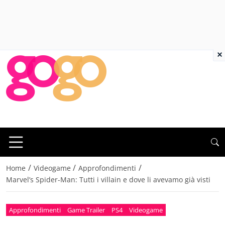
×
/
/
/
Home
Videogame
Approfondimenti
Marvel’s Spider-Man: Tutti i villain e dove li avevamo già visti
Approfondimenti
Game Trailer
PS4
Videogame