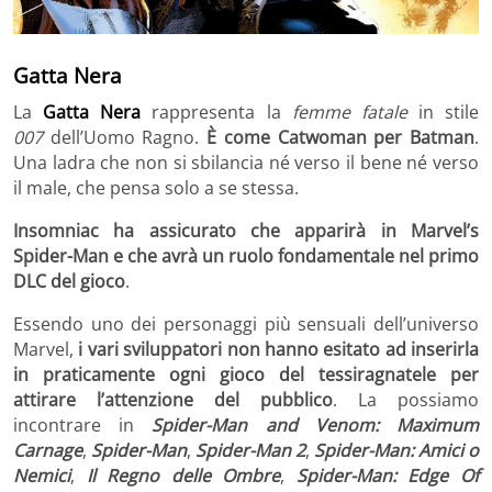
Gatta Nera
La
Gatta Nera
rappresenta la
femme fatale
in stile
007
dell’Uomo Ragno.
È come Catwoman per Batman
.
Una ladra che non si sbilancia né verso il bene né verso
il male, che pensa solo a se stessa.
Insomniac ha assicurato che apparirà in Marvel’s
Spider-Man
e che avrà un ruolo fondamentale nel primo
DLC del gioco
.
Essendo uno dei personaggi più sensuali dell’universo
Marvel,
i vari sviluppatori non hanno esitato ad inserirla
in praticamente ogni gioco del tessiragnatele per
attirare l’attenzione del pubblico
. La possiamo
incontrare in
Spider-Man and Venom: Maximum
Carnage
,
Spider-Man
,
Spider-Man 2
,
Spider-Man: Amici o
Nemici
,
Il Regno delle Ombre
,
Spider-Man: Edge Of