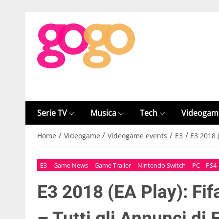
Serie TV
Musica
Tech
Videogam
/
/
/
/
Home
Videogame
Videogame events
E3
E3 2018 (
E3
Game News
Game Trailer
Nintendo Switch
PC
PS4
E3 2018 (EA Play): Fif
– Tutti gli Annunci di 