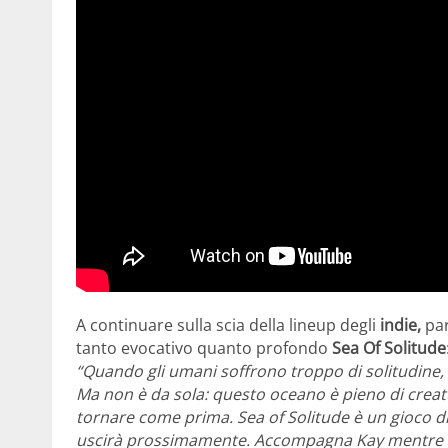
A continuare sulla scia della lineup degli
indie,
pa
tanto evocativo quanto profondo
Sea Of Solitude
“Quando gli umani soffrono troppo di solitudine, 
Ma non è da sola: questo oceano è pieno di creat
tornare come prima. Sea of Solitude è un gioco d
uscirà prossimamente. Accompagna Kay mentre na