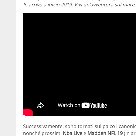
In arrivo a inizio 2019. Vivi un’avventura sul mare
Successivamente, sono tornati sul palco i canonici
nonché prossimi
Nba Live
e
Madden NFL 19
(in a