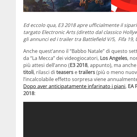
Ed eccolo qua, E3 2018 apre ufficialmente il sipa
targato Electronic Arts (diretto dal classico Hol
gli annunci ed i trailer tra Battlefield V/5, Fifa 19
Anche quest’anno il “Babbo Natale” di questo sett
da “La Mecca” dei videogiocatori,
Los Angeles
, no
più attesi dell’anno (
E3 2018
, appunto), ma anche 
titoli
, rilasci di
teasers
e
trailers
(più o meno nuovi
l’incalcolabile effetto sorpresa viene annualmen
Dopo aver anticipatamente infarinato i piani
,
EA 
2018
: