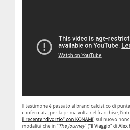
Il testimone è passato al brand calcistico di punt
confermata, per la prima volta nel franchise, l’i
il recente “divorzio” con KONAMI
) sul nuovo non
modalità che in “
The Journey
” (“
Il Viaggio
” di
Alex