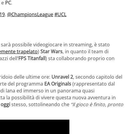
e
PC
.
19
.
@ChampionsLeague
#UCL
sarà possibile videogiocare in streaming, è stato
mente trapelato
)
Star Wars
, in quanto il team di
azzi dell’
FPS
Titanfall
) sta collaborando proprio con
ridoio delle ultime ore:
Unravel 2
, secondo capitolo del
arte del programma
EA Originals
(rappresentato dal
 di lana ed immerso in un panorama quasi
ta la possibilità di vivere questa nuova avventura in
a
oggi
stesso, sottolineando che
“Il gioco è finito, pronto