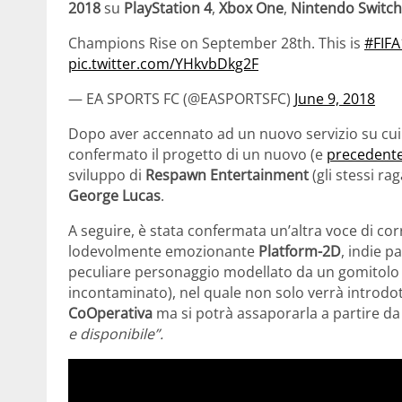
2018
su
PlayStation 4
,
Xbox One
,
Nintendo Switch
Champions Rise on September 28th. This is
#FIFA
pic.twitter.com/YHkvbDkg2F
— EA SPORTS FC (@EASPORTSFC)
June 9, 2018
Dopo aver accennato ad un nuovo servizio su cui 
confermato il progetto di un nuovo (e
precedente
sviluppo di
Respawn Entertainment
(gli stessi rag
George Lucas
.
A seguire, è stata confermata un’altra voce di cor
lodevolmente emozionante
Platform-2D
,
indie p
peculiare personaggio modellato da un gomitolo
incontaminato), nel quale non solo verrà introdot
CoOperativa
ma si potrà assaporarla a partire d
e disponibile”.