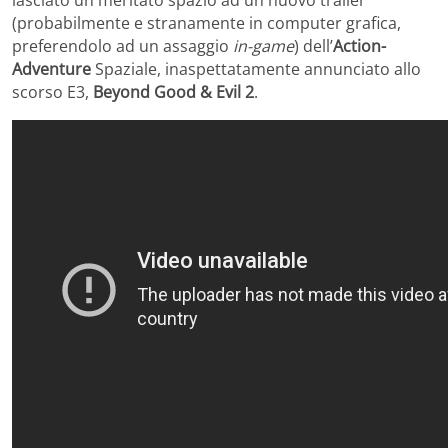
lasciato un meritato spazio ad un nuovo trailer
(probabilmente e stranamente in computer grafica,
preferendolo ad un assaggio
in-game
) dell’
Action-
Adventure
Spaziale, inaspettatamente annunciato allo
scorso E3,
Beyond Good & Evil 2
.