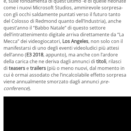
e, sulle fondamenta di quest’ultimo -e di quelle neonate
come i nuovi
Microsoft Studios
, ammirevole sorpresa-
con gli occhi saldamente
puntati verso il futuro tanto
del Colosso di Redmond quanto dell’Industria
), anche
quest’anno il “Babbo Natale” di questo settore
dell’intrattenimento digitale arriva direttamente da “La
Mecca” dei videogiocatori,
Los Angeles
, non solo con il
manifestarsi di uno degli eventi videoludici più attesi
dell’anno (
E3 2018
, appunto), ma anche con l’ardore
della carica che ne deriva dagli annunci di
titoli
, rilasci
di
teasers
e
trailers
(più o meno nuovi, dal momento in
cui è ormai assodato che l’incalcolabile effetto sorpresa
viene annualmente smorzato dagli annunci
pre-
conference
).