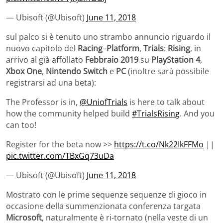
— Ubisoft (@Ubisoft)
June 11, 2018
sul palco si è tenuto uno strambo annuncio riguardo il
nuovo capitolo del
Racing
–
Platform
,
Trials
:
Rising
, in
arrivo al già affollato
Febbraio 2019
su
PlayStation 4
,
Xbox One
,
Nintendo Switch
e
PC
(inoltre sarà possibile
registrarsi ad una beta):
The Professor is in,
@UniofTrials
is here to talk about
how the community helped build
#TrialsRising
. And you
can too!
Register for the beta now >>
https://t.co/Nk22IkFFMo
||
pic.twitter.com/TBxGq73uDa
— Ubisoft (@Ubisoft)
June 11, 2018
Mostrato con le prime sequenze sequenze di gioco in
occasione della summenzionata conferenza targata
Microsoft
, naturalmente è ri-tornato (nella veste di un