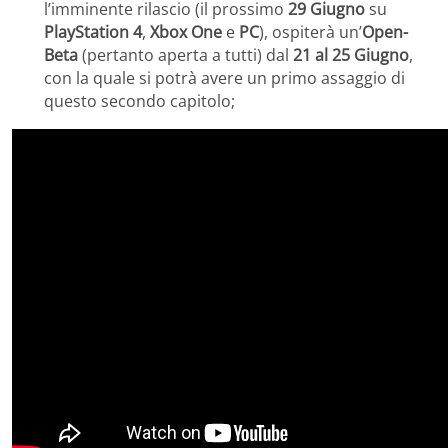
l’imminente rilascio (il prossimo
29 Giugno
su
PlayStation 4
,
Xbox One
e
PC
), ospiterà un’
Open-
Beta
(pertanto aperta a tutti) dal
21 al 25 Giugno
,
con la quale si potrà avere un primo assaggio di
questo secondo capitolo;