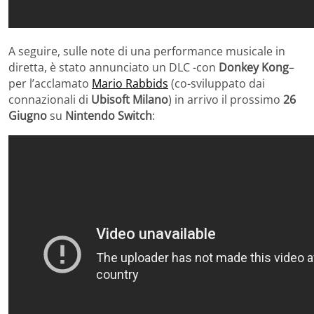
A seguire, sulle note di una performance musicale in
diretta, è stato annunciato un DLC -con
Donkey Kong
–
per l’acclamato
Mario Rabbids
(co-sviluppato dai
connazionali di
Ubisoft Milano
) in arrivo il prossimo
26
Giugno
su
Nintendo Switch
: