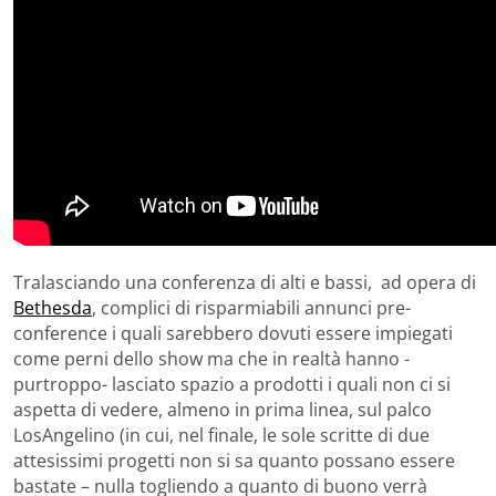
Tralasciando una conferenza di alti e bassi, ad opera di
Bethesda
, complici di risparmiabili annunci pre-
conference i quali sarebbero dovuti essere impiegati
come perni dello show ma che in realtà hanno -
purtroppo- lasciato spazio a prodotti i quali non ci si
aspetta di vedere, almeno in prima linea, sul palco
LosAngelino (in cui, nel finale, le sole scritte di due
attesissimi progetti non si sa quanto possano essere
bastate – nulla togliendo a quanto di buono verrà