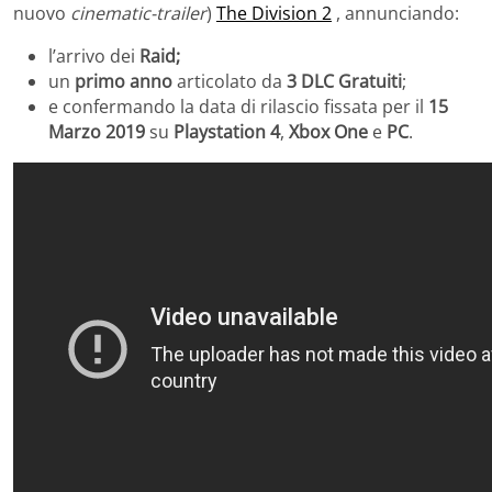
nuovo
cinematic-trailer
)
The Division 2
, annunciando:
l’arrivo dei
Raid;
un
primo anno
articolato da
3 DLC Gratuiti
;
e confermando la data di rilascio fissata per il
15
Marzo 2019
su
Playstation 4
,
Xbox One
e
PC
.