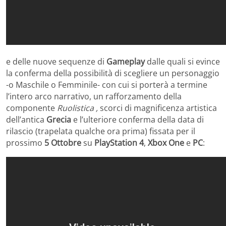
e delle nuove sequenze di
Gameplay
dalle quali si evince
la conferma della possibilità di scegliere un personaggio
-o Maschile o Femminile- con cui si porterà a termine
l’intero arco narrativo, un rafforzamento della
componente
Ruolistica ,
scorci di magnificenza artistica
dell’antica
Grecia
e l’ulteriore conferma della data di
rilascio (trapelata qualche ora prima) fissata per il
prossimo
5 Ottobre
su
PlayStation 4
,
Xbox One
e
PC
: