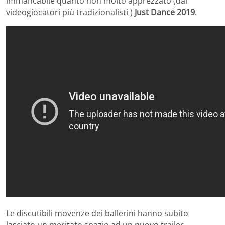
immancabile quanto non molto apprezzato (dai
videogiocatori più tradizionalisti )
Just Dance 2019
.
Le discutibili movenze dei ballerini hanno subito