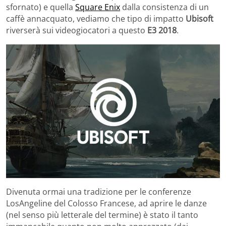
sfornato) e quella
Square Enix
dalla consistenza di un
caffè annacquato, vediamo che tipo di impatto
Ubisoft
riverserà sui videogiocatori a questo
E3 2018
.
Divenuta ormai una tradizione per le conferenze
LosAngeline del Colosso Francese, ad aprire le danze
(nel senso più letterale del termine) è stato il tanto