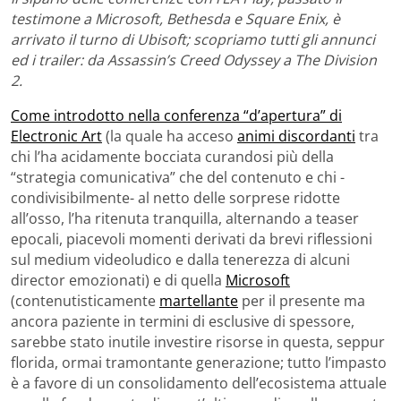
testimone a Microsoft, Bethesda e Square Enix, è
arrivato il turno di Ubisoft; scopriamo tutti gli annunci
ed i trailer: da Assassin’s Creed Odyssey a The Division
2.
Come introdotto nella conferenza “d’apertura” di
Electronic Art
(la quale ha acceso
animi discordanti
tra
chi l’ha acidamente bocciata curandosi più della
“strategia comunicativa” che del contenuto e chi -
condivisibilmente- al netto delle sorprese ridotte
all’osso, l’ha ritenuta tranquilla, alternando a teaser
epocali, piacevoli momenti derivati da brevi riflessioni
sul medium videoludico e dalla tenerezza di alcuni
director emozionati) e di quella
Microsoft
(contenutisticamente
martellante
per il presente ma
ancora paziente in termini di esclusive di spessore,
sarebbe stato inutile investire risorse in questa, seppur
florida, ormai tramontante generazione; tutto l’impasto
è a favore di un consolidamento dell’ecosistema attuale