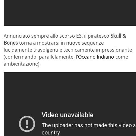
Annunciato sempre allo scorso E3, il piratesco
Skull &
Bones
torna a mostrarsi in nuove sequenze
lucidamente travolgenti e tecnicamente impressionante
(confermando, parallelamente, l’
Oceano Indiano
come
ambientazione):