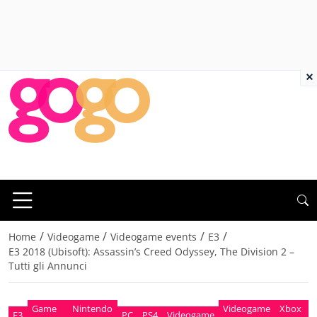
×
/
/
/
/
Home
Videogame
Videogame events
E3
E3 2018 (Ubisoft): Assassin’s Creed Odyssey, The Division 2 –
Tutti gli Annunci
Game
Nintendo
Videogame
Xbox
E3
PC
PS4
Videogame