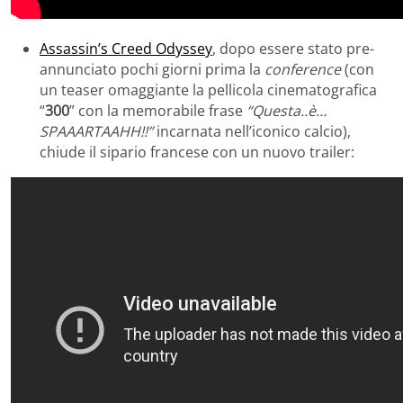
Assassin’s Creed Odyssey
, dopo essere stato pre-
annunciato pochi giorni prima la
conference
(con
un teaser omaggiante la pellicola cinematografica
“
300
” con la memorabile frase
“Questa..è…
SPAAARTAAHH!!”
incarnata nell’iconico calcio),
chiude il sipario francese con un nuovo trailer: