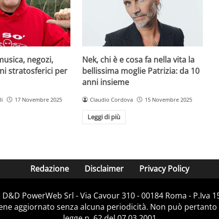
musica, negozi,
Nek, chi è e cosa fa nella vita la
ni stratosferici per
bellissima moglie Patrizia: da 10
anni insieme
li
17 Novembre 2025
Claudio Cordova
15 Novembre 2025
Leggi di più
Redazione
Disclaimer
Privacy Policy
i D&D PowerWeb Srl - Via Cavour 310 - 00184 Roma - P.Iv
iene aggiornato senza alcuna periodicità. Non può pertanto 
legge n. 62 del 07.03.2001