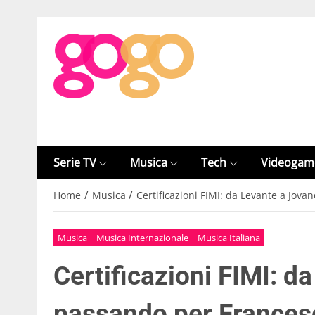
Serie TV
Musica
Tech
Videogam
/
/
Home
Musica
Certificazioni FIMI: da Levante a Jov
Musica
Musica Internazionale
Musica Italiana
Certificazioni FIMI: d
passando per Francesc