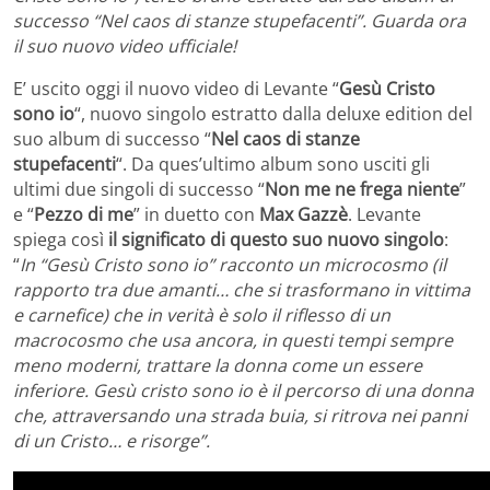
successo “Nel caos di stanze stupefacenti”. Guarda ora
il suo nuovo video ufficiale!
E’ uscito oggi il nuovo video di Levante “
Gesù Cristo
sono io
“, nuovo singolo estratto dalla deluxe edition del
suo album di successo “
Nel caos di stanze
stupefacenti
“. Da ques’ultimo album sono usciti gli
ultimi due singoli di successo “
Non me ne frega niente
”
e “
Pezzo di me
” in duetto con
Max Gazzè
. Levante
spiega così
il significato di questo suo nuovo singolo
:
“
In “Gesù Cristo sono io” racconto un microcosmo (il
rapporto tra due amanti… che si trasformano in vittima
e carnefice) che in verità è solo il riflesso di un
macrocosmo che usa ancora, in questi tempi sempre
meno moderni, trattare la donna come un essere
inferiore. Gesù cristo sono io è il percorso di una donna
che, attraversando una strada buia, si ritrova nei panni
di un Cristo… e risorge”.