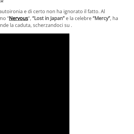
toironia e di certo non ha ignorato il fatto. Al
imo “
Nervous
“,
“Lost in Japan”
e la celebre
“Mercy”
, ha
rende la caduta, scherzandoci su .