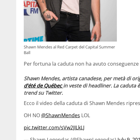
Shawn Mendes al Red Carpet del Capital Summer
Ball
Per fortuna la caduta non ha avuto conseguenze p
Shawn Mendes, artista canadese, per metà di origini
d’été de Québec
in veste di headliner. La caduta è
trend su Twitter.
Ecco il video della caduta di Shawn Mendes ripreso
OH NO
@ShawnMendes
LOL
pic.twitter.com/sVw2JILkLJ
— Shawn Legendas (@ShawnLegendas)
July 9, 20