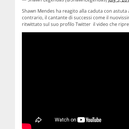
Shawn Mendes ha reagito alla caduta con astuta au
contrario, il cantante di successi come il nuoviss
ritwittato sul suo profilo Twitter il video che rip