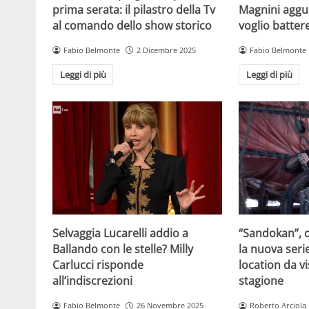
prima serata: il pilastro della Tv
Magnini aggue
al comando dello show storico
voglio batter
Fabio Belmonte
2 Dicembre 2025
Fabio Belmonte
Leggi di più
Leggi di più
Selvaggia Lucarelli addio a
“Sandokan”, d
Ballando con le stelle? Milly
la nuova serie
Carlucci risponde
location da vi
all’indiscrezioni
stagione
Fabio Belmonte
26 Novembre 2025
Roberto Arciola