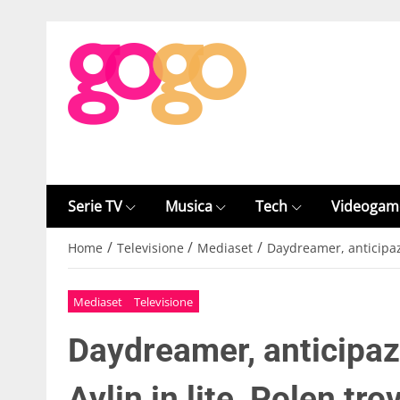
Serie TV
Musica
Tech
Videogam
/
/
/
Home
Televisione
Mediaset
Daydreamer, anticipazi
Mediaset
Televisione
Daydreamer, anticipazi
Aylin in lite, Polen tr