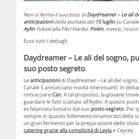
Non si ferma il successo di
Daydreamer
– Le ali 
anticipazioni
della puntata del
15 luglio
su Canale 
Aylin
Yuksel alla Fikri Harika.
Polen
, invece, riusci
Ecco tutti i dettagli.
Daydreamer – Le ali del sogno, pu
suo posto segreto
Le
anticipazioni
di Daydreamer – Le ali del sogno,
Canale 5 annunciano novità interessanti. In detta
rintracciare
Can
. A tal proposito, la giovane trov
guardare le foto scattate all’Aydin. A questo pun
ex fidanzata lontano dal suo
posto segreto
. Per 
sempre in quanto follemente innamorato della sorel
un gran fermento per la preparazione dello shoo
catering grazie alla complicità di Leyla
e Ceycey.