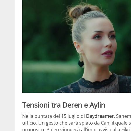
Tensioni tra Deren e Aylin
Nella puntata del 15 luglio di
Daydreamer
, Sanem 
ufficio. Un gesto che sarà spiato da Can, il quale s
proposito, Polen giungerà all’improvviso alla Fik