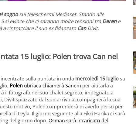
del sogno
sui teleschermi Mediaset. Stando alle
5 si evince che ci saranno molte tensioni tra
Deren
e
rà a rintracciare il suo ex fidanzato
Can
Divit.
ntata 15 luglio: Polen trova Can nel
 incentrate sulla puntata in onda
mercoledì 15 luglio
su
glio,
Polen
ubriaca chiamerà Sanem
per aiutarla a
erà il fotografo nel suo chalet segreto, impegnato a
to, Divit spiazzato dal suo arrivo accompagnerà la sua
questo motivo, Polen comprenderà di averlo perso per
la di Leyla. Il giorno seguente alla Fikri Harika ci sarà
ting del giorno dopo.
Osman sarà incaricato del