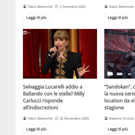
Fabio Belmonte
2 Dicembre 2025
Fabio Belmonte
Leggi di più
Leggi di più
Selvaggia Lucarelli addio a
“Sandokan”, d
Ballando con le stelle? Milly
la nuova serie
Carlucci risponde
location da vi
all’indiscrezioni
stagione
Fabio Belmonte
26 Novembre 2025
Roberto Arciola
Leggi di più
Leggi di più