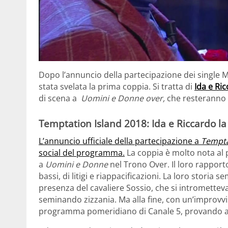
Dopo l’annuncio della partecipazione dei single M
stata svelata la prima coppia. Si tratta di
Ida e Ri
di scena a
Uomini e Donne over,
che resteranno 
Temptation Island 2018: Ida e Riccardo l
L’annuncio ufficiale della partecipazione a
Tempta
social del programma.
La coppia è molto nota al 
a
Uomini e Donne
nel
Trono Over. Il loro rapporto
bassi, di litigi e riappacificazioni. La loro stori
presenza del cavaliere Sossio, che si intrometteva
seminando zizzania. Ma alla fine, con un’improvvis
programma pomeridiano di Canale 5, provando a v