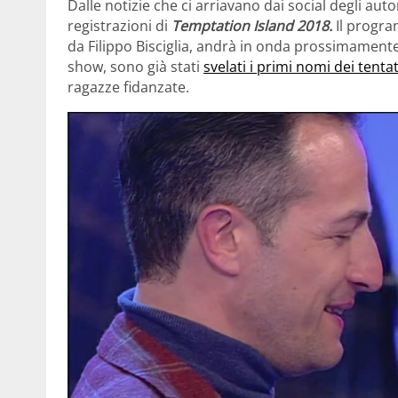
Dalle notizie che ci arriavano dai social degli au
registrazioni di
Temptation Island 2018.
Il progra
da Filippo Bisciglia, andrà in onda prossimamente s
show, sono già stati
svelati i primi nomi dei tenta
ragazze fidanzate.