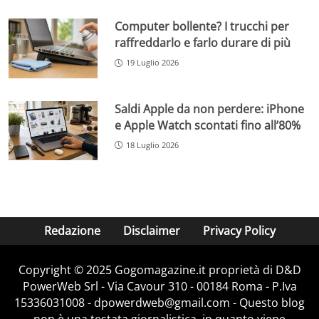
Computer bollente? I trucchi per
raffreddarlo e farlo durare di più
19 Luglio 2026
Saldi Apple da non perdere: iPhone
e Apple Watch scontati fino all’80%
18 Luglio 2026
Redazione
Disclaimer
Privacy Policy
Copyright © 2025 Gogomagazine.it proprietà di D&D
PowerWeb Srl - Via Cavour 310 - 00184 Roma - P.Iva
15336031008 - dpowerdweb@gmail.com - Questo blog