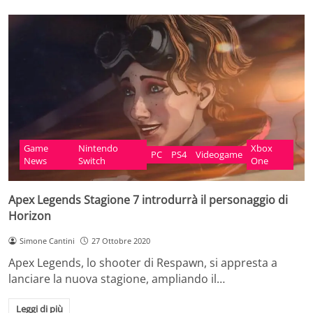
Game
Nintendo
Xbox
PC
PS4
Videogame
News
Switch
One
Apex Legends Stagione 7 introdurrà il personaggio di
Horizon
Simone Cantini
27 Ottobre 2020
Apex Legends, lo shooter di Respawn, si appresta a
lanciare la nuova stagione, ampliando il…
Leggi di più