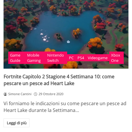
Game
Mobile
Nintendo
Xbox
PC
PS4
Videogame
Guide
Gaming
Switch
One
Fortnite Capitolo 2 Stagione 4 Settimana 10: come
pescare un pesce ad Heart Lake
Simone Cantini
29 Ottobre 2020
Vi forniamo le indicazioni su come pescare un pesce ad
Heart Lake durante la Settimana…
Leggi di più