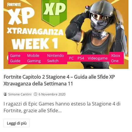
Game
Mobile
Nintendo
Xbox
PC
PS4
Videogame
Guide
Gaming
Switch
One
Fortnite Capitolo 2 Stagione 4 – Guida alle Sfide XP
Xtravaganza della Settimana 11
Simone Cantini
6 Novembre 2020
I ragazzi di Epic Games hanno esteso la Stagione 4 di
Fortnite, grazie alle Sfide…
Leggi di più