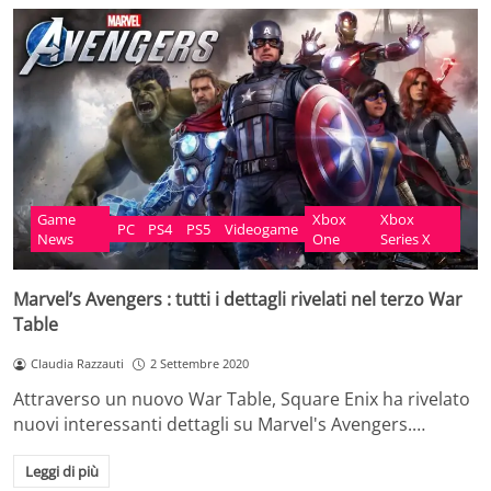
Game
Xbox
Xbox
PC
PS4
PS5
Videogame
News
One
Series X
Marvel’s Avengers : tutti i dettagli rivelati nel terzo War
Table
Claudia Razzauti
2 Settembre 2020
Attraverso un nuovo War Table, Square Enix ha rivelato
nuovi interessanti dettagli su Marvel's Avengers.…
Leggi di più