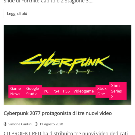
Sfide di Fortnite Capitolo 2 Stagione 3:…
Leggi di più
Xbox
Game
Google
Xbox
PC
PS4
PS5
Videogame
Series
News
Stadia
One
X
Cyberpunk 2077 protagonista di tre nuovi video
Simone Cantini
11 Agosto 2020
CD PROJEKT RED ha distribuito tre nuovi video dedicati